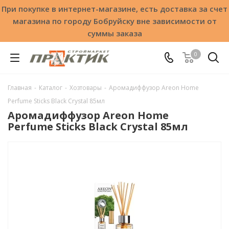
При покупке в интернет-магазине, есть доставка за счет
магазина по городу Бобруйску вне зависимости от
суммы заказа
0
Главная
-
Каталог
-
Хозтовары
-
Аромадиффузор Areon Home
Perfume Sticks Black Crystal 85мл
Аромадиффузор Areon Home
Perfume Sticks Black Crystal 85мл