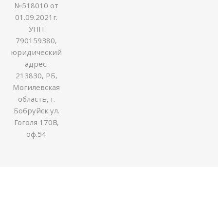
№518010 от
01.09.2021г.
УНП
790159380,
юридический
адрес:
213830, РБ,
Могилевская
область, г.
Бобруйск ул.
Гоголя 170В,
оф.54