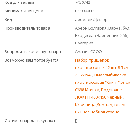
Код для заказа
7430742
Минимальная цена
0.00000000
Вид
аромадиффузор
Производитель товара
Ареон Болгария, Варна, бул.
Владислав Варненчик, 256,
Болгария
Вопросы по качеству товара
Амазис СООО
Возможно вам потребуется
Набор прищепок
пластмассовых 12 шт. 8,5 см
25658945
,
Пылевыбивалка
пластмассовая "Клинт" 53 см
С698 Martika
,
Подстолье
ЛОФТ П 400x450 черный
,
Ключница Дом там, где мы
071 Волшебная страна
С этим товаром покупают
[]