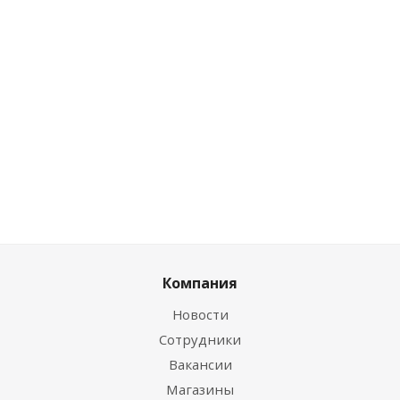
шт
Розничная цена
Розничная цена
0
руб.
/шт
0
руб.
/шт
Цена по
дисконту
Цена по дисконту
Цена по дисконту
0
руб.
/
шт
0
руб.
/шт
0
руб.
/шт
Компания
Новости
Сотрудники
Вакансии
Магазины