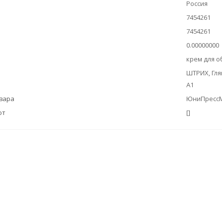
Россия
7454261
7454261
0.00000000
крем для о
ШТРИХ, Глян
А1
овара
ЮниПресс
ют
[]