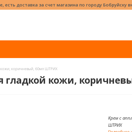
е, есть доставка за счет магазина по городу Бобруйску 
й кожи, коричневый, 60мл ШТРИХ
я гладкой кожи, коричнев
Крем с апп
ШТРИХ
Подробнее