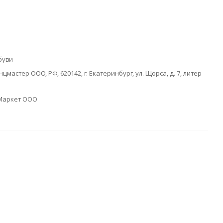
буви
цмастер ООО, РФ, 620142, г. Екатеринбург, ул. Щорса, д. 7, литер
Маркет ООО