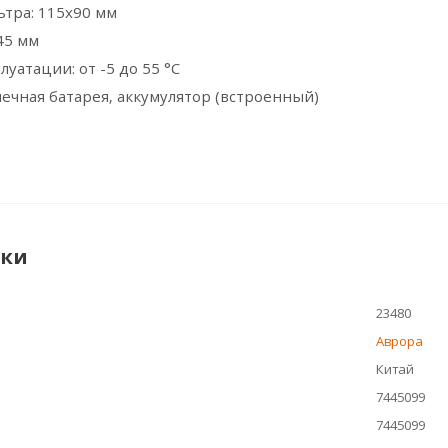
тра: 115х90 мм
45 мм
уатации: от -5 до 55 °C
нечная батарея, аккумулятор (встроенный)
ики
23480
Аврора
Китай
7445099
7445099