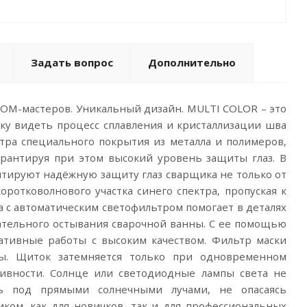
Задать вопрос
Дополнительно
TOM-мастеров. Уникальный дизайн. MULTI COLOR – это
у видеть процесс сплавления и кристаллизации шва
ьтра специального покрытия из металла и полимеров,
арантируя при этом высокий уровень защиты глаз. В
тируют надёжную защиту глаз сварщика не только от
ротковолнового участка синего спектра, пропуская к
а с автоматическим светофильтром помогает в деталях
ательного остывания сварочной ванны. С ее помощью
ативные работы с высоким качеством. Фильтр маски
ды. Щиток затемняется только при одновременном
ивности. Солнце или светодиодные лампы света не
ть под прямыми солнечными лучами, не опасаясь
ом, как для новичков, так и для профессиональных