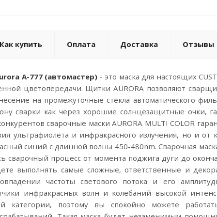
Как купить
Оплата
Доставка
Отзывы
urora A-777 (автомастер)
- это маска для настоящих CUS
венной цветопередачи. Щитки AURORA позволяют сварщик
анесение на промежуточные стёкла автоматического фил
зону сварки как через хорошие солнцезащитные очки, г
 конкурентов сварочные маски AURORA MULTI COLOR гаран
ия ультрафиолета и инфракрасного излучения, но и от ко
пасный синий с длинной волны 450-480nm. Сварочная маск
сь сварочный процесс от момента поджига дуги до оконч
дете выполнять самые сложные, ответственные и декор
совпадении частоты светового потока и его амплиту
тчики инфракрасных волн и колебаний высокой интенс
ой категории, поэтому вы спокойно можете работа
срабатываний. Такая маска будет незаменимым помощник