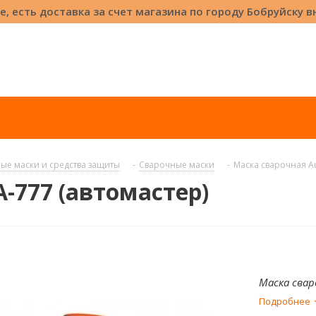
е, есть доставка за счет магазина по городу Бобруйску 
ые маски и средства защиты
-
Сварочные маски
-
Маска сварочная Au
-777 (автомастер)
Маска свар
Подробнее