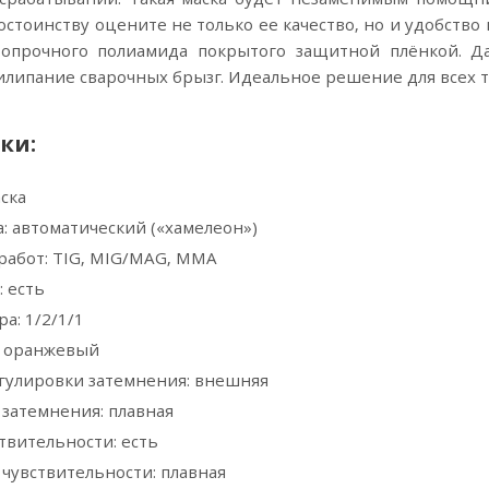
остоинству оцените не только ее качество, но и удобство
опрочного полиамида покрытого защитной плёнкой. Да
ипание сварочных брызг. Идеальное решение для всех ти
ки:
аска
: автоматический («хамелеон»)
работ: TIG, MIG/MAG, MMA
 есть
а: 1/2/1/1
, оранжевый
гулировки затемнения: внешняя
затемнения: плавная
твительности: есть
чувствительности: плавная