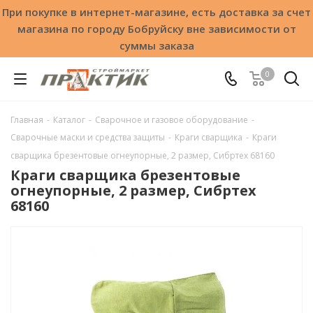
При покупке в интернет-магазине, есть доставка за счет
магазина по городу Бобруйску вне зависимости от
суммы заказа
0
Главная
-
Каталог
-
Сварочное и газовое оборудование
-
Сварочные маски и средства защиты
-
Краги сварщика
-
Краги
сварщика брезентовые огнеупорные, 2 размер, Сибртех 68160
Краги сварщика брезентовые
огнеупорные, 2 размер, Сибртех
68160