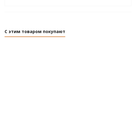
С этим товаром покупают
Краги спилковые 1300-0180 ПЛАСТОПТИКА
Нет в наличии
Розничная цена