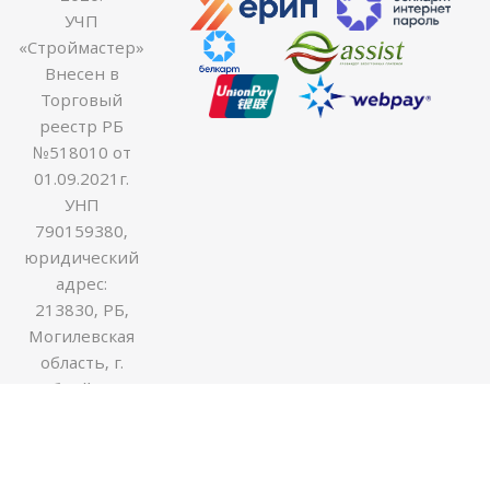
УЧП
«Строймастер»
Внесен в
Торговый
реестр РБ
№518010 от
01.09.2021г.
УНП
790159380,
юридический
адрес:
213830, РБ,
Могилевская
область, г.
Бобруйск ул.
Гоголя 170В,
оф.54