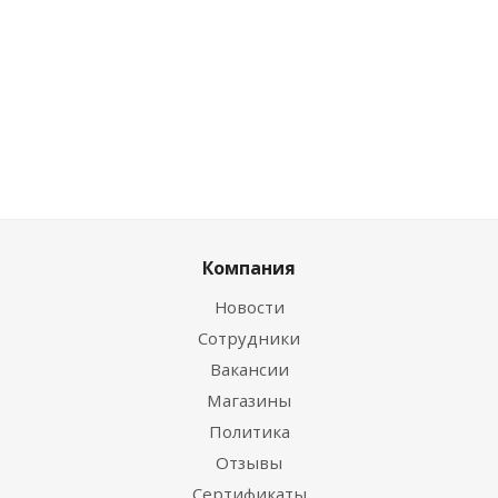
3.56
руб.
/
7.52
руб.
/
3
руб.
/
6
упак
упак
упак
Компания
Новости
Сотрудники
Вакансии
Магазины
Политика
Отзывы
Сертификаты