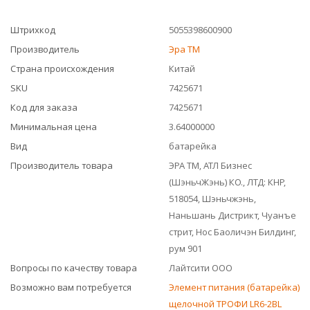
Штрихкод
5055398600900
Производитель
Эра ТМ
Страна происхождения
Китай
SKU
7425671
Код для заказа
7425671
Минимальная цена
3.64000000
Вид
батарейка
Производитель товара
ЭРА ТМ, АТЛ Бизнес
(ШэньчЖэнь) КО., ЛТД: КНР,
518054, Шэньчжэнь,
Наньшань Дистрикт, Чуанъе
стрит, Нос Баоличэн Билдинг,
рум 901
Вопросы по качеству товара
Лайтсити ООО
Возможно вам потребуется
Элемент питания (батарейка)
щелочной ТРОФИ LR6-2BL