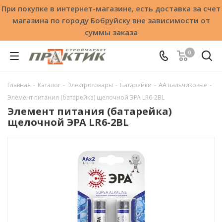
При покупке в интернет-магазине, есть доставка за счет
магазина по городу Бобруйску вне зависимости от
суммы заказа
0
Главная
-
Каталог
-
Электротовары
-
Батарейки
-
АА пальчиковые
-
Элемент питания (батарейка) щелочной ЭРА LR6-2BL
Элемент питания (батарейка)
щелочной ЭРА LR6-2BL