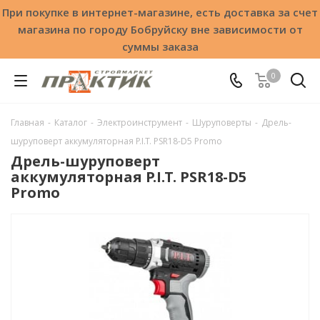
При покупке в интернет-магазине, есть доставка за счет
магазина по городу Бобруйску вне зависимости от
суммы заказа
0
Главная
-
Каталог
-
Электроинструмент
-
Шуруповерты
-
Дрель-
шуруповерт аккумуляторная P.I.T. PSR18-D5 Promo
Дрель-шуруповерт
аккумуляторная P.I.T. PSR18-D5
Promo