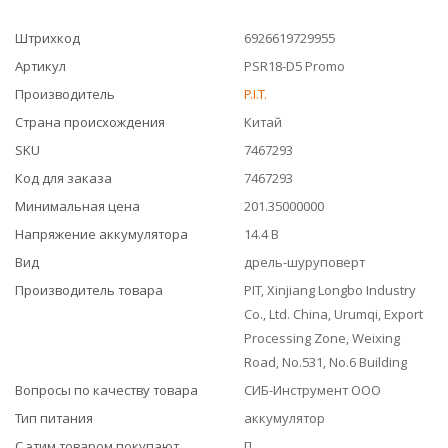
Штрихкод
6926619729955
Артикул
PSR18-D5 Promo
Производитель
P.I.T.
Страна происхождения
Китай
SKU
7467293
Код для заказа
7467293
Минимальная цена
201.35000000
Напряжение аккумулятора
14.4 В
Вид
дрель-шуруповерт
Производитель товара
PIT, Xinjiang Longbo Industry
Co., Ltd. China, Urumqi, Export
Processing Zone, Weixing
Road, No.531, No.6 Building
Вопросы по качеству товара
СИБ-Инструмент ООО
Тип питания
аккумулятор
С этим товаром покупают
[]