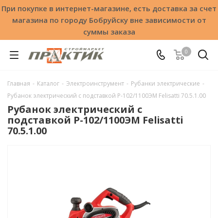
При покупке в интернет-магазине, есть доставка за счет
магазина по городу Бобруйску вне зависимости от
суммы заказа
0
Главная
-
Каталог
-
Электроинструмент
-
Рубанки электрические
-
Рубанок электрический с подставкой Р-102/1100ЭМ Felisatti 70.5.1.00
Рубанок электрический с
подставкой Р-102/1100ЭМ Felisatti
70.5.1.00