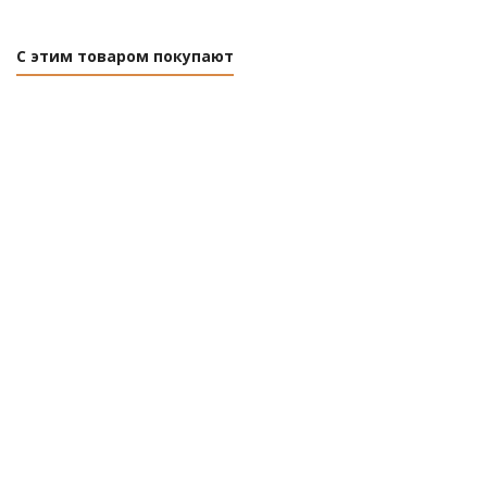
С этим товаром покупают
Рубанок электрический Katana Japan RB8500
Нет в наличии
Розничная цена
0
руб.
/шт