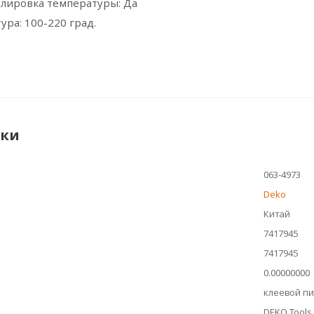
улировка температуры: Да
ура: 100-220 град.
ики
063-4973
Deko
Китай
7417945
7417945
0.00000000
клеевой пи
DEKO Tools.