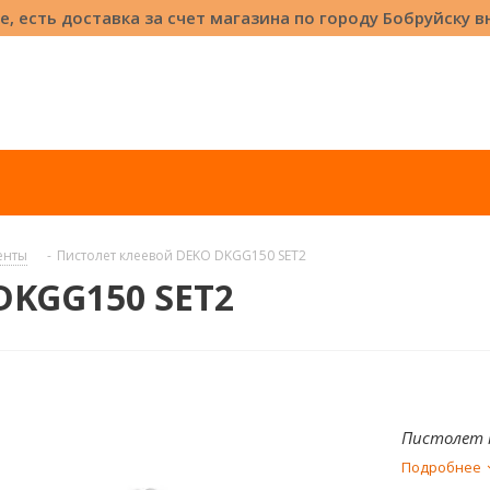
е, есть доставка за счет магазина по городу Бобруйску 
енты
-
Пистолет клеевой DEKO DKGG150 SET2
DKGG150 SET2
Пистолет к
Подробнее