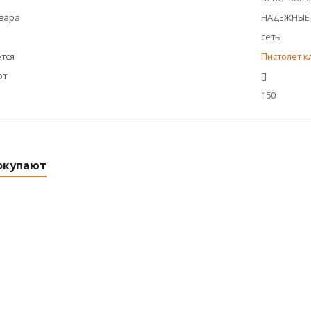
овара
НАДЕЖНЫЕ
сеть
тся
Пистолет к
ют
[]
150
окупают