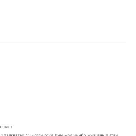
столет
 1 Хэдкватер, 555 Рили Роуд, Иньчжоу, Нинбо, Чжэцзян, Китай.