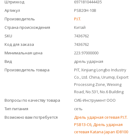
Штрихкод
6971810444435
Артикул
PSB20H-10B
Производитель
P.I.T.
Страна происхождения
Китай
SKU
7436762
Код для заказа
7436762
Минимальная цена
223.97000000
Вид
дрель ударная
Производитель товара
PIT, Xinjiang Longbo Industry
Co., Ltd. China, Urumqi, Export
Processing Zone, Weixing
Road, No.531, No.6 Building
Вопросы по качеству товара
СИБ-Инструмент ООО
Тип питания
сеть
Возможно вам потребуется
Дрель ударная сетевая P.I.T.
PSB13-C6
,
Дрель ударная
сетевая Katana Japan ID8100