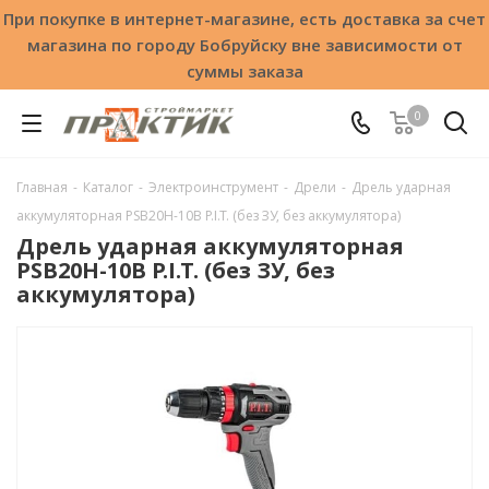
При покупке в интернет-магазине, есть доставка за счет
магазина по городу Бобруйску вне зависимости от
суммы заказа
0
Главная
-
Каталог
-
Электроинструмент
-
Дрели
-
Дрель ударная
аккумуляторная PSB20H-10B P.I.T. (без ЗУ, без аккумулятора)
Дрель ударная аккумуляторная
PSB20H-10B P.I.T. (без ЗУ, без
аккумулятора)