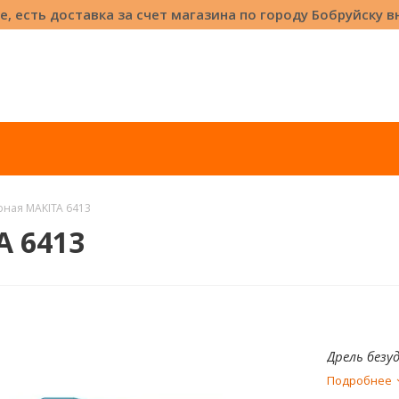
е, есть доставка за счет магазина по городу Бобруйску 
рная MAKITA 6413
A 6413
Дрель безу
Подробнее