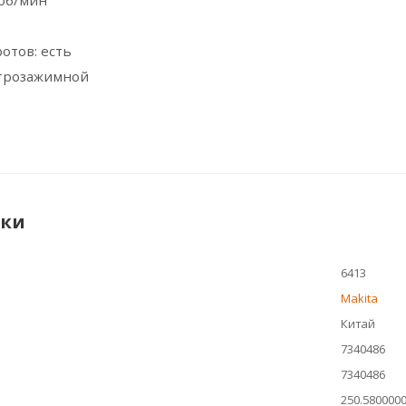
 об/мин
отов: есть
строзажимной
ики
6413
Makita
Китай
7340486
7340486
250.580000