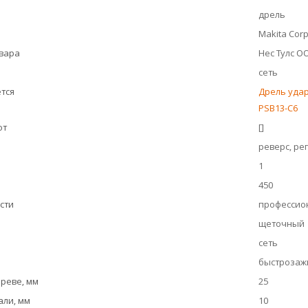
дрель
Makita Corpo
овара
Нес Тулс О
сеть
тся
Дрель удар
PSB13-C6
ют
[]
реверс, ре
1
450
сти
профессио
щеточный
сеть
быстрозаж
реве, мм
25
али, мм
10