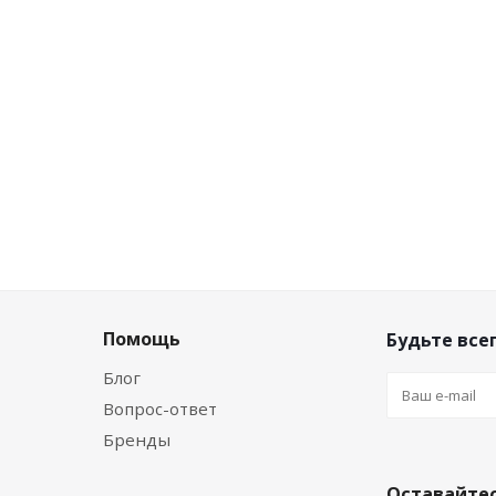
руб.
/шт
121.73
руб.
/шт
а по дисконту
Цена по дисконту
руб.
/шт
118.08
руб.
/шт
Помощь
Будьте всег
Блог
Вопрос-ответ
Бренды
Оставайтес