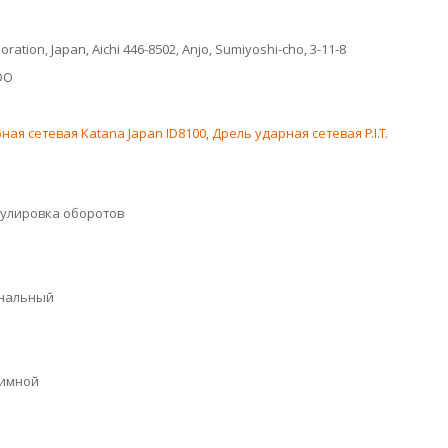
ration, Japan, Aichi 446-8502, Anjo, Sumiyoshi-cho, 3-11-8
ОО
ная сетевая Katana Japan ID8100
,
Дрель ударная сетевая P.I.T.
гулировка оборотов
нальный
имной