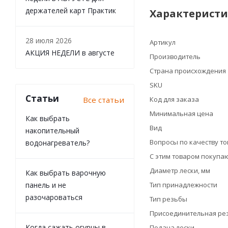
держателей карт Практик
Характерист
28 июля 2026
Артикул
АКЦИЯ НЕДЕЛИ в августе
Производитель
Страна происхождения
SKU
Статьи
Все статьи
Код для заказа
Минимальная цена
Как выбрать
Вид
накопительный
Вопросы по качеству т
водонагреватель?
С этим товаром покупа
Диаметр лески, мм
Как выбрать варочную
панель и не
Тип принадлежности
разочароваться
Тип резьбы
Присоединительная ре
Когда сажать огурцы в
Подача лески