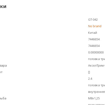
ики
GT-042
No brand
Китай
7446654
7446654
0.00000000
головка т
овара
АкселТрим
ют
[]
2.4
головка т
внутрення
зьба
М8х1,25
полуавтом