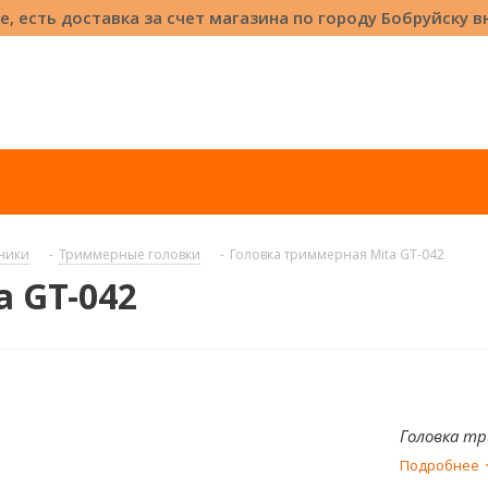
е, есть доставка за счет магазина по городу Бобруйску 
хники
-
Триммерные головки
-
Головка триммерная Mita GT-042
 GT-042
Головка тр
Подробнее