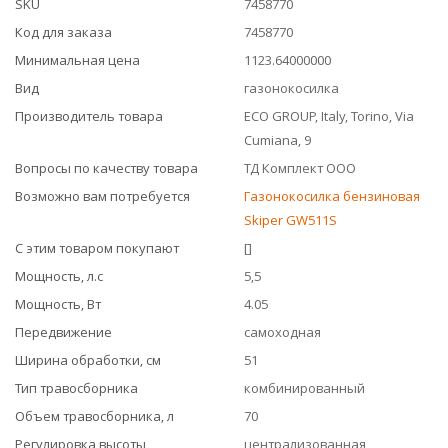
SKU
7458770
Код для заказа
7458770
Минимальная цена
1123.64000000
Вид
газонокосилка
Производитель товара
ECO GROUP, Italy, Torino, Via
Cumiana, 9
Вопросы по качеству товара
ТД Комплект ООО
Возможно вам потребуется
Газонокосилка бензиновая
Skiper GW511S
С этим товаром покупают
[]
Мощность, л.с
5,5
Мощность, Вт
4.05
Передвижение
самоходная
Ширина обработки, см
51
Тип травосборника
комбинированный
Объем травосборника, л
70
Регулировка высоты
централизованная