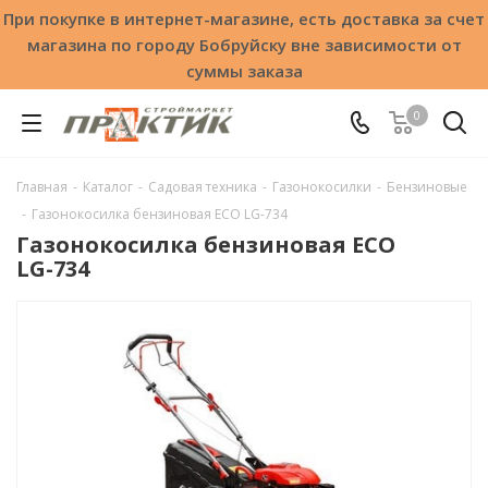
При покупке в интернет-магазине, есть доставка за счет
магазина по городу Бобруйску вне зависимости от
суммы заказа
0
Главная
-
Каталог
-
Садовая техника
-
Газонокосилки
-
Бензиновые
-
Газонокосилка бензиновая ECO LG-734
Газонокосилка бензиновая ECO
LG-734