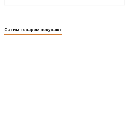
С этим товаром покупают
Газонокосилка бензиновая Skiper GW511S
Нет в наличии
Розничная цена