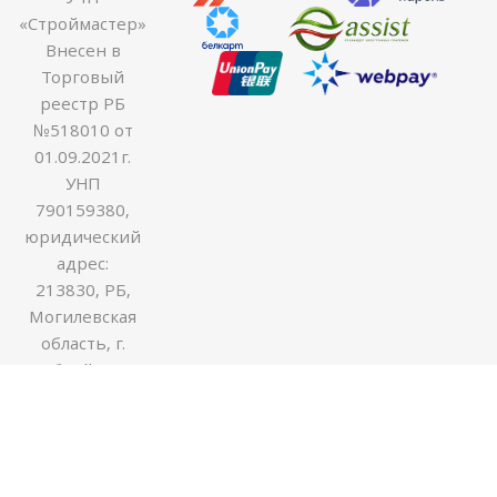
«Строймастер»
Внесен в
Торговый
реестр РБ
№518010 от
01.09.2021г.
УНП
790159380,
юридический
адрес:
213830, РБ,
Могилевская
область, г.
Бобруйск ул.
Гоголя 170В,
оф.54