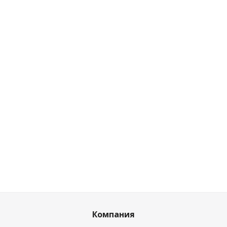
Триммер бензиновый D'Arc DA-2401
Нет в наличии
Розничная цена
0
руб.
/шт
Цена по дисконту
0
руб.
/шт
Компания