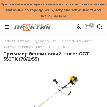
При покупке в интернет-магазине, есть доставка за счет
магазина по городу Бобруйску вне зависимости от
суммы заказа
0
Главная
-
Каталог
-
Садовая техника
-
Бензокосы и триммеры
-
Триммер бензиновый Huter GGT-553TX (70/2/55)
Триммер бензиновый Huter GGT-
553TX (70/2/55)