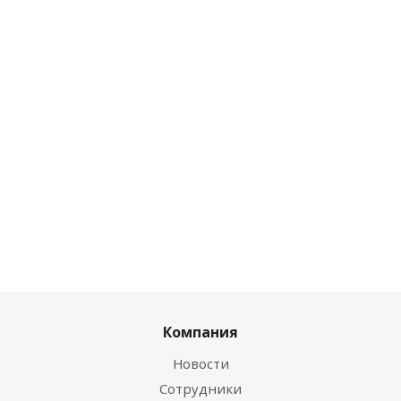
Нет в наличии
Розничная цена
0
руб.
/шт
Цена по дисконту
0
руб.
/шт
Компания
Новости
Сотрудники