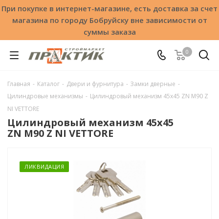
При покупке в интернет-магазине, есть доставка за счет
магазина по городу Бобруйску вне зависимости от
суммы заказа
0
Главная
-
Каталог
-
Двери и фурнитура
-
Замки дверные
-
Цилиндровые механизмы
-
Цилиндровый механизм 45x45 ZN M90 Z
NI VЕTTORE
Цилиндровый механизм 45x45
ZN M90 Z NI VЕTTORE
ЛИКВИДАЦИЯ