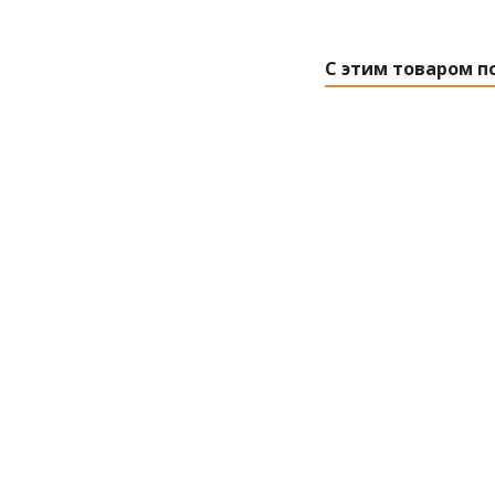
С этим товаром п
Цифра дверная 
01-5-Z-
Нет в на
Розничная 
0
руб.
/