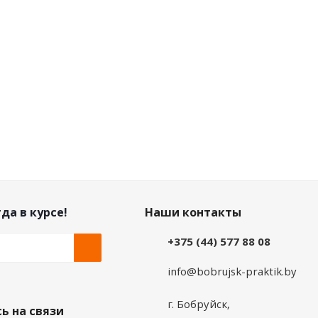
на по дисконту
Цена по дисконту
37
руб.
/шт
0
руб.
/шт
да в курсе!
Наши контакты
+375 (44) 577 88 08
info@bobrujsk-praktik.by
г. Бобруйск,
ь на связи