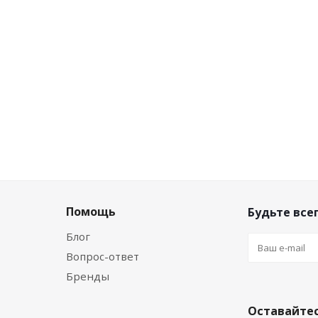
конту
Цена по дисконту
Це
шт
0
руб.
/шт
6.
Помощь
Будьте всег
Блог
Вопрос-ответ
Бренды
Оставайтес