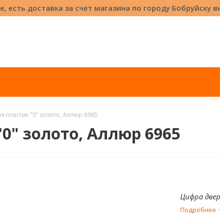
е, есть доставка за счет магазина по городу Бобруйску 
 пластик "0" золото, Аллюр 6965
0" золото, Аллюр 6965
Цифра двер
Подробнее