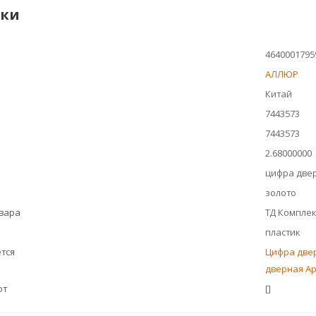
ики
4640001795
АЛЛЮР
Китай
7443573
7443573
2.68000000
цифра две
золото
овара
ТД Компле
пластик
тся
Цифра двер
дверная Ap
ют
[]