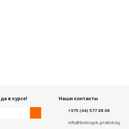
Розничная цена
5.40
руб.
/шт
Цена по дисконту
5.24
руб.
/шт
да в курсе!
Наши контакты
+375 (44) 577 88 08
info@bobrujsk-praktik.by