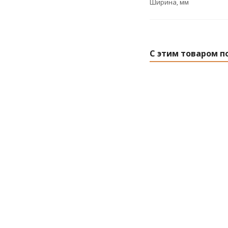
Ширина, мм
С этим товаром п
Брусок (ель) 25х
2сорт, в
Есть в нал