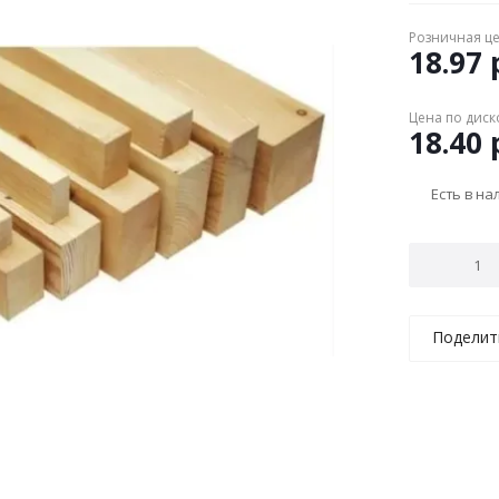
Розничная ц
18.97
р
Цена по диск
18.40
р
Есть в н
Поделит