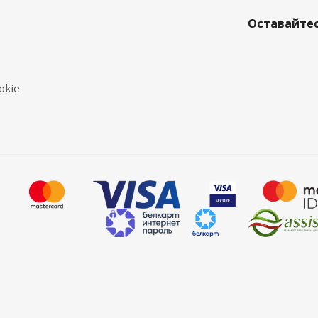
Оставайтес
okie