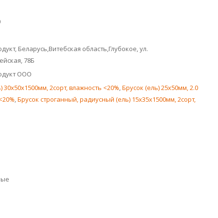
0
дукт, Беларусь,Витебская область,Глубокое, ул.
йская, 78Б
одукт ООО
ь) 30х50x1500мм, 2сорт, влажность <20%
,
Брусок (ель) 25х50мм, 2.0
л<20%
,
Брусок строганный, радиусный (ель) 15х35х1500мм, 2сорт,
ные