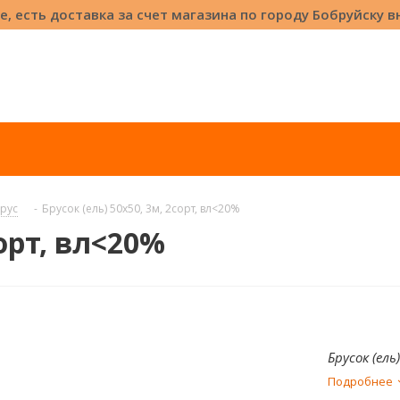
е, есть доставка за счет магазина по городу Бобруйску 
рус
-
Брусок (ель) 50х50, 3м, 2сорт, вл<20%
сорт, вл<20%
Брусок (ель
Подробнее