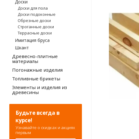
Доски
Доски для пола
Доски подоконные
Обрезные доски
Строганные доски
Террасные доски
Имитация бруса
Шкант
Древесно-плитные
материалы
Погонажные изделия
Топливные брикеты
Элементы и изделия из
древесины
Будьте всегда в
курсе!
Узнавайте о скидках и акциях
первым