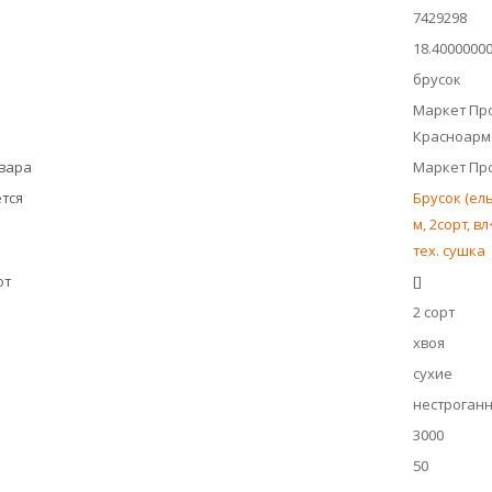
7429298
18.4000000
брусок
Маркет Про
Красноарме
овара
Маркет Пр
тся
Брусок (ел
м, 2сорт, в
тех. сушка
ют
[]
2 сорт
хвоя
сухие
нестроган
3000
50