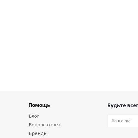
 цена
Розничная цена
/шт
0
руб.
/шт
сконту
Цена по дисконту
/шт
0
руб.
/шт
Помощь
Будьте всег
Блог
Вопрос-ответ
Бренды