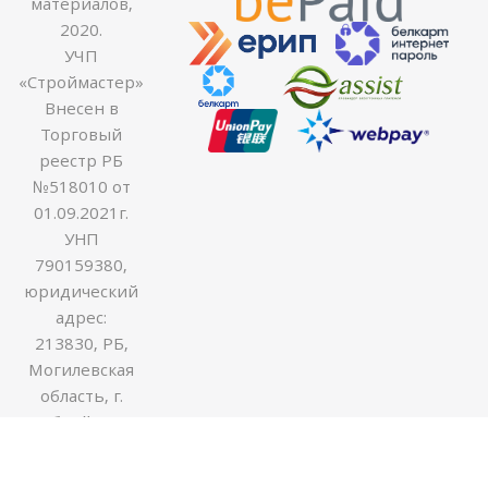
материалов,
2020.
УЧП
«Строймастер»
Внесен в
Торговый
реестр РБ
№518010 от
01.09.2021г.
УНП
790159380,
юридический
адрес:
213830, РБ,
Могилевская
область, г.
Бобруйск ул.
Гоголя 170В,
оф.54