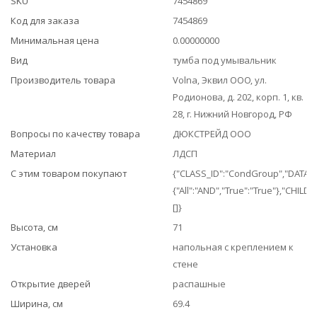
SKU
7454869
Код для заказа
7454869
Минимальная цена
0.00000000
Вид
тумба под умывальник
Производитель товара
Volna, Эквил ООО, ул.
Родионова, д. 202, корп. 1, кв.
28, г. Нижний Новгород, РФ
Вопросы по качеству товара
ДЮКСТРЕЙД ООО
Материал
ЛДСП
С этим товаром покупают
{"CLASS_ID":"CondGroup","DATA":
{"All":"AND","True":"True"},"CHILDR
[]}
Высота, см
71
Установка
напольная с креплением к
стене
Открытие дверей
распашные
Ширина, см
69.4